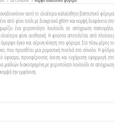
τσι
/
La Christine
/
Κομψό Βαπτιστικό φόρεμα
ς αναδεικνύουν αυτό το ιδιαίτερα καλαίσθητο βαπτιστικό φόρεμα
ο από φίνο τούλι με διακριτικό glitter και κομψή διαφάνεια στο
χωρίζει ένα χειροποίητο λουλούδι σε απόχρωση σαπιομήλο,
 ιδιαίτερα φίνα αισθητική. Η φούστα αποτελείται από πλούσιες
ς όμορφο όγκο και αέρινη κίνηση στο φόρεμα. Στο πίσω μέρος το
κο, που προσθέτει μια ρομαντική πινελιά στο σύνολο. Η φόδρα
ρό ύφασμα, προσφέροντας άνεση και ευχάριστη εφαρμογή στο
λα μαλλιών διακοσμημένη με χειροποίητο λουλούδι σε απόχρωση
 κομψά την εμφάνιση.