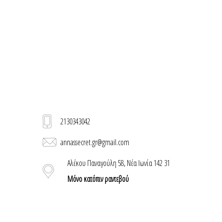
2130343042
annassecret.gr@gmail.com
Αλέκου Παναγούλη 58, Νέα Ιωνία 142 31
Μόνο κατόπιν ραντεβού