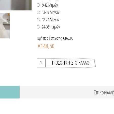
9-12 Μηνών
12-18 Μηνών
18-24 Μηνών
24-36* μηνών
Τιμή προ έκπτωσης:
€165,00
€148,50
Επικοινωνή