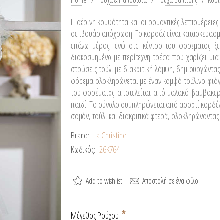
Home
/
Ρούχα & Παπούτσια
/
Ρούχα βάπτισης
/
Κορί
Η αέρινη κομψότητα και οι ρομαντικές λεπτομέρειε
σε ιβουάρ απόχρωση. Το κορσάζ είναι κατασκευασμέν
επάνω μέρος, ενώ στο κέντρο του φορέματος ξε
διακοσμημένο με περίτεχνη τρέσα που χαρίζει μια
στρώσεις τούλι με διακριτική λάμψη, δημιουργώντα
φόρεμα ολοκληρώνεται με έναν κομψό τούλινο φιόγ
του φορέματος αποτελείται από μαλακό βαμβακε
παιδί. Το σύνολο συμπληρώνεται από ασορτί κορδέ
σομόν, τούλι και διακριτικά φτερά, ολοκληρώνοντας
Brand:
La Christine
Κωδικός:
26K764
*
Μέγεθος Ρούχου