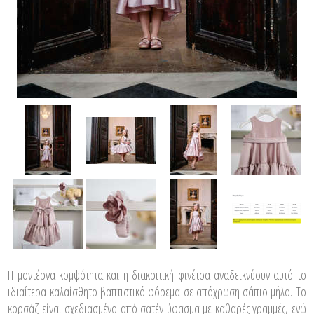
Η μοντέρνα κομψότητα και η διακριτική φινέτσα αναδεικνύουν αυτό το
ιδιαίτερα καλαίσθητο βαπτιστικό φόρεμα σε απόχρωση σάπιο μήλο. Το
κορσάζ είναι σχεδιασμένο από σατέν ύφασμα με καθαρές γραμμές, ενώ