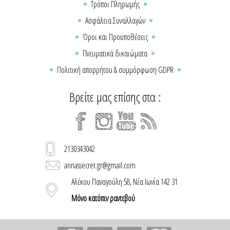
Τρόποι Πληρωμής
Ασφάλεια Συναλλαγών
Όροι και Προϋποθέσεις
Πνευματικά δικαιώματα
Πολιτική απορρήτου & συμμόρφωση GDPR
Βρείτε μας επίσης στα :
2130343042
annassecret.gr@gmail.com
Αλέκου Παναγούλη 58, Νέα Ιωνία 142 31
Μόνο κατόπιν ραντεβού