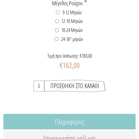
*
Μέγεθος Ρούχου
9-12 Μηνών
12-18 Μηνών
18-24 Μηνών
24-36* μηνών
Τιμή προ έκπτωσης:
€180,00
€162,00
Πληροφορίες
Επικοινωνήστε μαζί μας