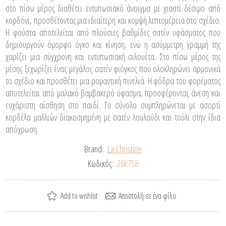
στο πίσω μέρος διαθέτει εντυπωσιακό άνοιγμα με χιαστί δέσιμο από
κορδόνι, προσθέτοντας μια ιδιαίτερη και κομψή λεπτομέρεια στο σχέδιο.
Η φούστα αποτελείται από πλούσιες βαθμίδες σατέν υφάσματος που
δημιουργούν όμορφο όγκο και κίνηση, ενώ η ασύμμετρη γραμμή της
χαρίζει μια σύγχρονη και εντυπωσιακή σιλουέτα. Στο πίσω μέρος της
μέσης ξεχωρίζει ένας μεγάλος σατέν φιόγκος που ολοκληρώνει αρμονικά
το σχέδιο και προσθέτει μια ρομαντική πινελιά. Η φόδρα του φορέματος
αποτελείται από μαλακό βαμβακερό ύφασμα, προσφέροντας άνεση και
ευχάριστη αίσθηση στο παιδί. Το σύνολο συμπληρώνεται με ασορτί
κορδέλα μαλλιών διακοσμημένη με σατέν λουλούδι και τούλι στην ίδια
απόχρωση.
Brand:
La Christine
Κωδικός:
26K758