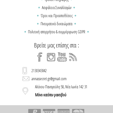
Ασφάλεια Συναλλαγών
Όροι και Προϋποθέσεις
Πνευματικά δικαιώματα
Πολιτική απορρήτου & συμμόρφωση GDPR
Βρείτε μας επίσης στα :
2130343042
annassecret.gr@gmail.com
Αλέκου Παναγούλη 58, Νέα Ιωνία 142 31
Μόνο κατόπιν ραντεβού