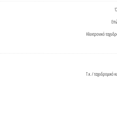
Ό
Επώ
Ηλεκτρονικό ταχυδρ
Τ.κ. / ταχυδρομικό κ