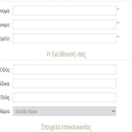
*
νομα:
*
νυμο:
*
ομείο:
Η διεύθυνσή σας
Οδός:
ώδικα:
Πόλη:
Χώρα:
Στοιχεία επικοινωνίας