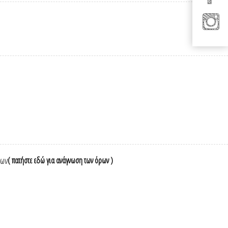
νων
( πατήστε εδώ για ανάγνωση των όρων )