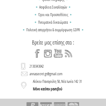
Ασφάλεια Συναλλαγών
Όροι και Προϋποθέσεις
Πνευματικά δικαιώματα
Πολιτική απορρήτου & συμμόρφωση GDPR
Βρείτε μας επίσης στα :
2130343042
annassecret.gr@gmail.com
Αλέκου Παναγούλη 58, Νέα Ιωνία 142 31
Μόνο κατόπιν ραντεβού