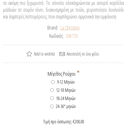
το ακόμη πιο ξεχωριστό. Το σύνολο ολοκληρώνεται με ασορτί κορδέλα
μαλλιών σε σομόν τόνο, διακοσμημένη με τούλι, χειροποίητο λουλούδι
και λαμπερές λεπτομέρειες, που συμπληρώνει αρμονικά την εμφάνιση
Brand:
La Christine
Κωδικός:
26K730
*
Μέγεθος Ρούχου
9-12 Μηνών
12-18 Μηνών
18-24 Μηνών
24-36* μηνών
Τιμή προ έκπτωσης:
€200,00