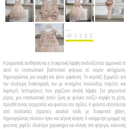
Η ρομαντική αισθητική και η διακριτική λάμψη συνδυάζονται αρμονικά σε
αυτό το εντυπωσιακό βαπτιστικό φόρεμα σε σομόν απόχρωση,
δημιουργώντας μια κομψή και φίνα εμφάνιση. Το κορσάζ ξεχωρίζει για
την ιδιαίτερη διακόσμησή του με κεντημένα λουλούδια, παγιέτες και
λαμπερές λεπτομέρειες που χαρίζουν απαλή λάμψη. Στο μπροστινό
μέρος, μια εντυπωσιακή σατέν ζώνη με φιόγκο τονίζει κομψά τη μέση,
προσθέτοντας ισορροπία και φινέτσα στο σχέδιο. Η φούστα αποτελείται
από πολλαπλές στρώσεις απαλού τούλι με διακριτικό glitter,
δημιουργώντας πλούσιο όγκο και αέρινη κίνηση. Η ασύμμετρη γραμμή της
φούστας χαρίζει ιδιαίτερο χαρακτήρα και κίνηση στο φόρεμα, κάνοντάς