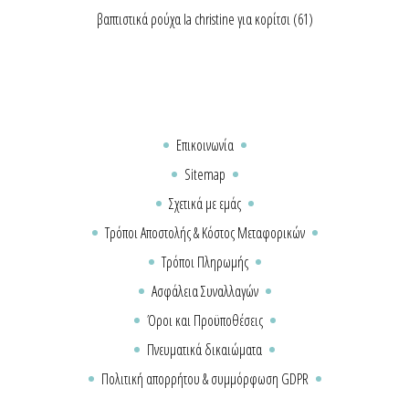
βαπτιστικά ρούχα la christine για κορίτσι
(61)
Επικοινωνία
Sitemap
Σχετικά με εμάς
Τρόποι Αποστολής & Κόστος Μεταφορικών
Τρόποι Πληρωμής
Ασφάλεια Συναλλαγών
Όροι και Προϋποθέσεις
Πνευματικά δικαιώματα
Πολιτική απορρήτου & συμμόρφωση GDPR