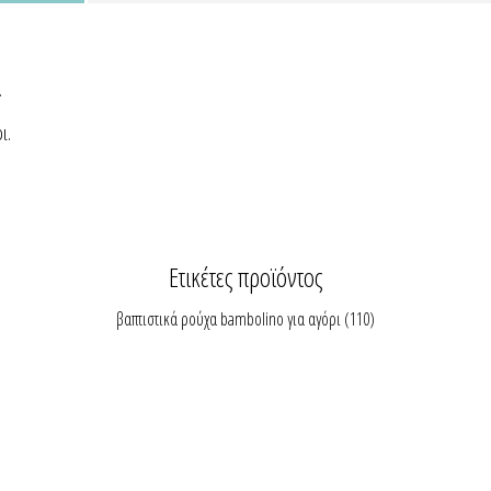
.
ι.
Ετικέτες προϊόντος
βαπτιστικά ρούχα bambolino για αγόρι
(110)