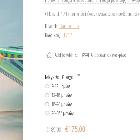
Home
/
Ρούχα & Παπούτσια
/
Ρούχα βάπτισης
/
Αγόρ
Ο David-1717 αποτελεί έναν ανάλαφρο συνδυασμό στ
Brand:
Bambolino
Κωδικός:
1717
*
Μέγεθος Ρούχου
9-12 μηνών
12-18 μηνών
18-24 μηνών
24-36* μηνών
€175,00
€189,00