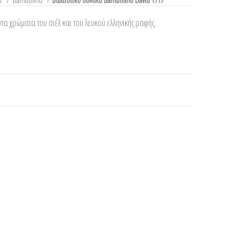
ι
/
Bambolino
/
Βαπτιστικό σύνολο Bambolino David 1717
α χρώματα του σιέλ και του λευκού ελληνικής ραφής.