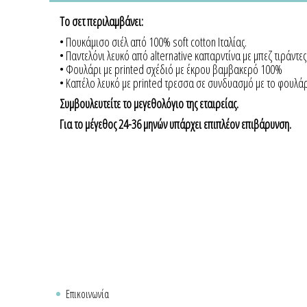
To σετ περιλαμβάνει:
• Πουκάμισο σιέλ από 100% soft cotton Ιταλίας.
• Παντελόνι λευκό από alternative καπαρντίνα με μπεζ τιράντες
• Φουλάρι με printed σχέδιό με έκρου βαμβακερό 100%
• Καπέλο λευκό με printed τρεσσα σε συνδυασμό με το φουλάρ
Συμβουλευτείτε το μεγεθολόγιο της εταιρείας.
Για το μέγεθος 24-36 μηνών υπάρχει επιπλέον επιβάρυνση.
Επικοινωνία