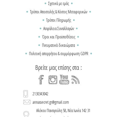
Σχετικά με εμάς
Τρόποι Αποστολής & Κόστος Μεταφορικών
Τρόποι Πληρωμής
Ασφάλεια Συναλλαγών
Όροι και Προϋποθέσεις
Πνευματικά δικαιώματα
Πολιτική απορρήτου & συμμόρφωση GDPR
Βρείτε μας επίσης στα :
2130343042
annassecret.gr@gmail.com
Αλέκου Παναγούλη 58, Νέα Ιωνία 142 31