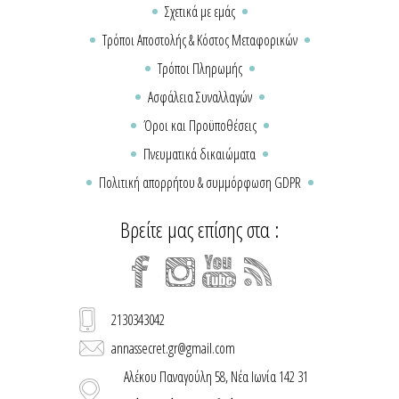
Σχετικά με εμάς
Τρόποι Αποστολής & Κόστος Μεταφορικών
Τρόποι Πληρωμής
Ασφάλεια Συναλλαγών
Όροι και Προϋποθέσεις
Πνευματικά δικαιώματα
Πολιτική απορρήτου & συμμόρφωση GDPR
Βρείτε μας επίσης στα :
2130343042
annassecret.gr@gmail.com
Αλέκου Παναγούλη 58, Νέα Ιωνία 142 31