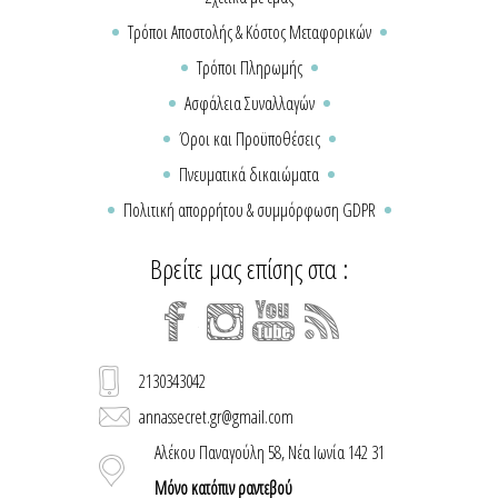
Τρόποι Αποστολής & Κόστος Μεταφορικών
Τρόποι Πληρωμής
Ασφάλεια Συναλλαγών
Όροι και Προϋποθέσεις
Πνευματικά δικαιώματα
Πολιτική απορρήτου & συμμόρφωση GDPR
Βρείτε μας επίσης στα :
2130343042
annassecret.gr@gmail.com
Αλέκου Παναγούλη 58, Νέα Ιωνία 142 31
Μόνο κατόπιν ραντεβού