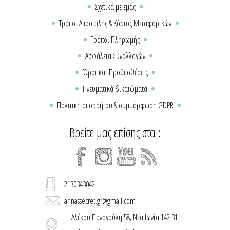
Σχετικά με εμάς
Τρόποι Αποστολής & Κόστος Μεταφορικών
Τρόποι Πληρωμής
Ασφάλεια Συναλλαγών
Όροι και Προϋποθέσεις
Πνευματικά δικαιώματα
Πολιτική απορρήτου & συμμόρφωση GDPR
Βρείτε μας επίσης στα :
2130343042
annassecret.gr@gmail.com
Αλέκου Παναγούλη 58, Νέα Ιωνία 142 31