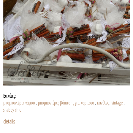
Ετικέτες:
μπομπονιέρες γάμου
μπομπονιέρες βάπτισης για κορίτσια
κανέλες
vintage
,
,
,
,
shabby chic
details