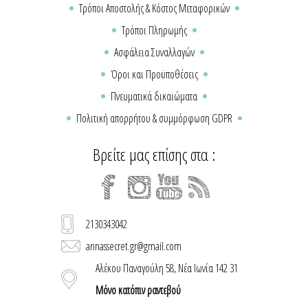
Τρόποι Αποστολής & Κόστος Μεταφορικών
Τρόποι Πληρωμής
Ασφάλεια Συναλλαγών
Όροι και Προϋποθέσεις
Πνευματικά δικαιώματα
Πολιτική απορρήτου & συμμόρφωση GDPR
Βρείτε μας επίσης στα :
2130343042
annassecret.gr@gmail.com
Αλέκου Παναγούλη 58, Νέα Ιωνία 142 31
Μόνο κατόπιν ραντεβού