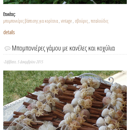
Ετικέτες:
μπομπονιέρες βάπτισης για κορίτσια
vintage
σβούρες
πεταλούδες
,
,
,
details
Μπομπονιέρες γάμου με κανέλες και κοχύλια
-Σάββατο, 5 Δεκεμβρίου 2015