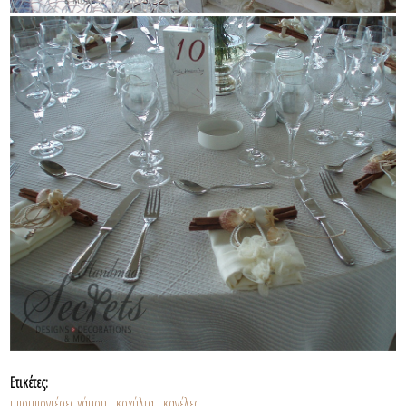
Ετικέτες:
μπομπονιέρες γάμου
κοχύλια
κανέλες
,
,