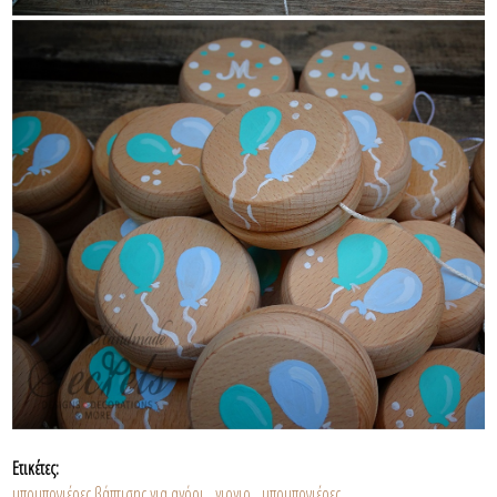
Ετικέτες:
μπομπονιέρες βάπτισης για αγόρι
γιογιο
μπομπονιέρες
,
,