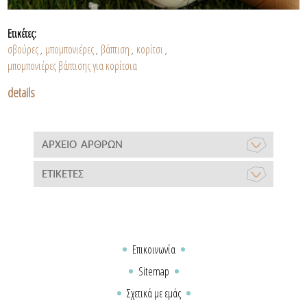
Ετικέτες:
σβούρες
μπομπονιέρες
βάπτιση
κορίτσι
,
,
,
,
μπομπονιέρες βάπτισης για κορίτσια
details
ΑΡΧΕΊΟ ΆΡΘΡΩΝ
ΕΤΙΚΈΤΕΣ
Επικοινωνία
Sitemap
Σχετικά με εμάς