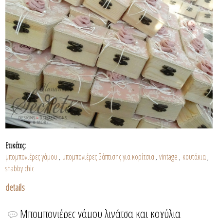
Ετικέτες:
μπομπονιέρες γάμου
μπομπονιέρες βάπτισης για κορίτσια
vintage
κουτάκια
,
,
,
,
shabby chic
details
Μπομπονιέρες γάμου λινάτσα και κοχύλια