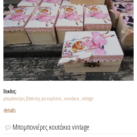
Ετικέτες:
μπομπονιέρες βάπτισης για κορίτσια
κουτάκια
vintage
,
,
details
Μπομπονιέρες κουτάκια vintage