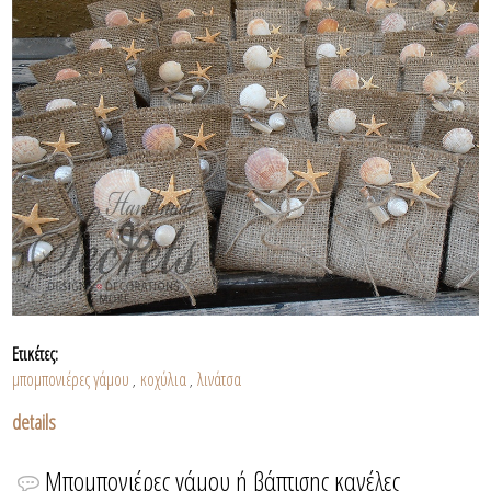
Ετικέτες:
μπομπονιέρες γάμου
κοχύλια
λινάτσα
,
,
details
Μπομπονιέρες γάμου ή βάπτισης κανέλες